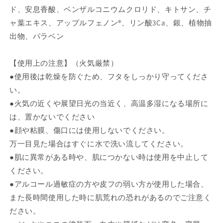
ら
や
ド、安息香酸、ベンザルコニウムクロリド、キトサン、チ
す
す
ャ葉エキス、アップルフェノン®、リン酸3Ca、銀、植物抽
出物、パラベン
【使用上の注意】（火気厳禁）
●使用後は乾燥を防ぐため、フタをしっかり守ってくださ
い。
●火気の近くや展望日光の当近く、高温多湿になる場所に
は、置かないでください
●顔や粘膜、傷口には使用しないでください。
万一目見た場合はすぐに水で洗い流してください。
●肌に異常がある時や、肌につかない時は使用を中止して
ください。
●アルコール過敏症の方や皮フの弱い方が使用した場合、
また長時間使用した時に肌荒れの恐れがあるのでご注意く
ださい。