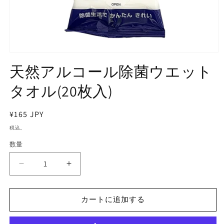
天然アルコール除菌ウエット
タオル(20枚入)
通
¥165 JPY
常
税込。
価
数量
格
天
天
然
然
ア
ア
カートに追加する
ル
ル
コ
コ