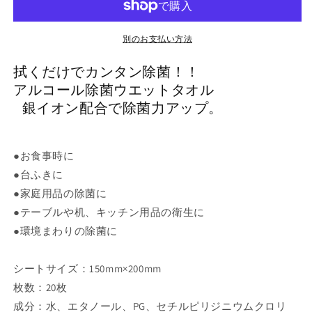
ー
ー
ル
ル
除
除
別のお支払い方法
菌
菌
拭くだけでカンタン除菌！！
ウ
ウ
アルコール除菌ウエットタオル
エ
エ
銀イオン配合で除菌力アップ。
ッ
ッ
ト
ト
タ
タ
●お食事時に
オ
オ
ル
ル
●台ふきに
(20
(20
●家庭用品の除菌に
枚
枚
●テーブルや机、キッチン用品の衛生に
入)
入)
●環境まわりの除菌に
の
の
数
数
シートサイズ：150mm×200mm
量
量
枚数：20枚
を
を
減
増
成分：水、エタノール、PG、セチルピリジニウムクロリ