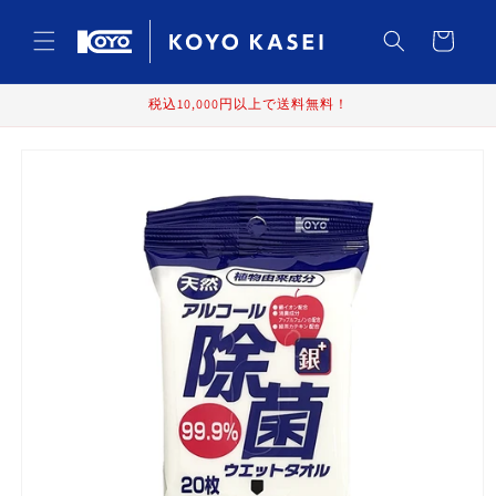
コンテ
カ
ンツに
ー
進む
ト
税込10,000円以上で送料無料！
商品情
報にス
キップ